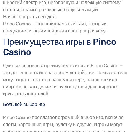
широкий спектр игр, безопасную и надежную систему
оплаты, а также различные бонусы и акции.
Начните играть сегодня!
Pinco Casino – это официальный сайт, который
предлагает игрокам широкий спектр игр и услуг.
Преимущества игры в Pinco
Casino
Один из основных преимуществ игры в Pinco Casino –
это доступность игр на любом устройстве. Пользователи
могут играть в казино на компьютере, планшете или
смартфоне, что делает игру доступной для широкого
круга пользователей.
Большой выбор игр
Pinco Casino предлагает огромный выбор игр, включая
слоты, карточные игры, рулетку и другие. Игроки могут
выбрать игру, которая им понравится, и начать играть в