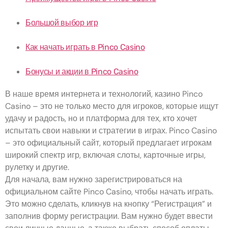
Большой выбор игр
Как начать играть в Pinco Casino
Бонусы и акции в Pinco Casino
В наше время интернета и технологий, казино Pinco
Casino – это не только место для игроков, которые ищут
удачу и радость, но и платформа для тех, кто хочет
испытать свои навыки и стратегии в играх. Pinco Casino
– это официальный сайт, который предлагает игрокам
широкий спектр игр, включая слоты, карточные игры,
рулетку и другие.
Для начала, вам нужно зарегистрироваться на
официальном сайте Pinco Casino, чтобы начать играть.
Это можно сделать, кликнув на кнопку “Регистрация” и
заполнив форму регистрации. Вам нужно будет ввести