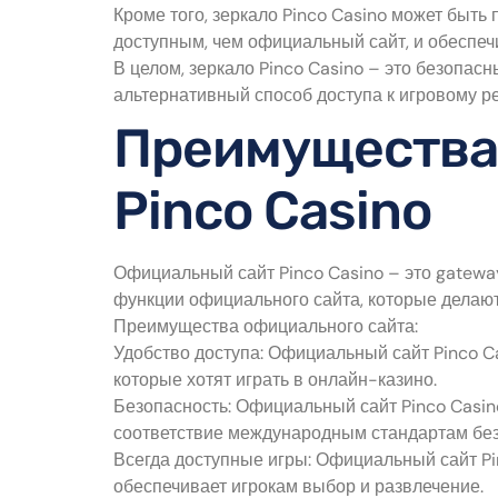
Кроме того, зеркало Pinco Casino может быть
доступным, чем официальный сайт, и обеспеч
В целом, зеркало Pinco Casino – это безопас
альтернативный способ доступа к игровому ре
Преимущества 
Pinco Casino
Официальный сайт Pinco Casino – это gatewa
функции официального сайта, которые делают
Преимущества официального сайта:
Удобство доступа: Официальный сайт Pinco Ca
которые хотят играть в онлайн-казино.
Безопасность: Официальный сайт Pinco Casin
соответствие международным стандартам без
Всегда доступные игры: Официальный сайт Pinc
обеспечивает игрокам выбор и развлечение.