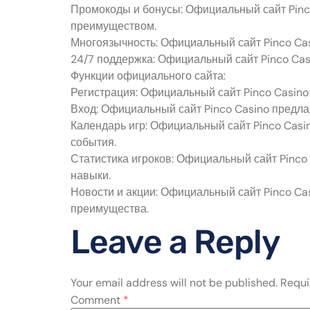
Промокоды и бонусы: Официальный сайт Pinco
преимуществом.
Многоязычность: Официальный сайт Pinco Casi
24/7 поддержка: Официальный сайт Pinco Cas
Функции официального сайта:
Регистрация: Официальный сайт Pinco Casino 
Вход: Официальный сайт Pinco Casino предлаг
Календарь игр: Официальный сайт Pinco Casin
события.
Статистика игроков: Официальный сайт Pinco 
навыки.
Новости и акции: Официальный сайт Pinco Cas
преимущества.
Leave a Reply
Your email address will not be published.
Requi
Comment
*