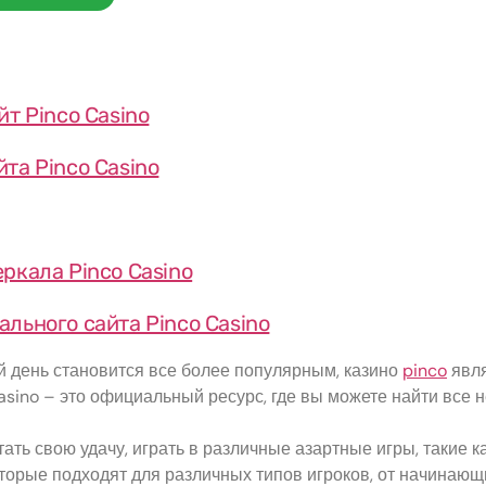
т Pinco Casino
та Pinco Casino
ркала Pinco Casino
льного сайта Pinco Casino
й день становится все более популярным, казино
pinco
явля
asino – это официальный ресурс, где вы можете найти все
ать свою удачу, играть в различные азартные игры, такие как
оторые подходят для различных типов игроков, от начинающ