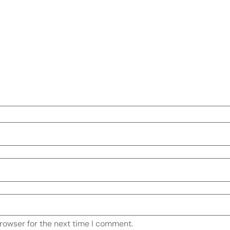
rowser for the next time I comment.