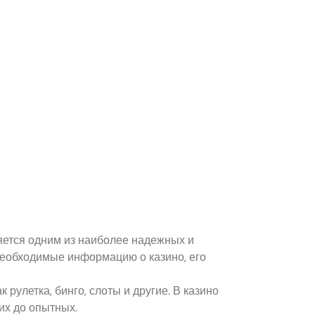
ется одним из наиболее надежных и
 необходимые информацию о казино, его
 рулетка, бинго, слоты и другие. В казино
их до опытных.