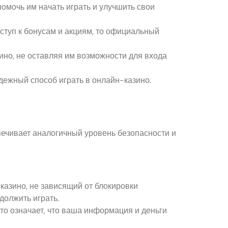
омочь им начать играть и улучшить свои
оступ к бонусам и акциям, то официальный
зино, не оставляя им возможности для входа
адежный способ играть в онлайн-казино.
спечивает аналогичный уровень безопасности и
казино, не зависящий от блокировки
должить играть.
то означает, что ваша информация и деньги