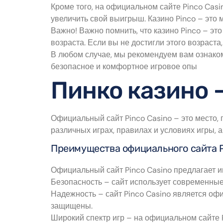
Кроме того, на официальном сайте Pinco Cas
увеличить свой выигрыш. Казино Pinco – это м
Важно! Важно помнить, что казино Pinco – эт
возраста. Если вы не достигли этого возраста
В любом случае, мы рекомендуем вам ознаком
безопасное и комфортное игровое опы
Пинко казино 
Официальный сайт Pinco Casino – это место, 
различных играх, правилах и условиях игры, 
Преимущества официального сайта P
Официальный сайт Pinco Casino предлагает и
Безопасность – сайт использует современные 
Надежность – сайт Pinco Casino является офи
защищены.
Широкий спектр игр – на официальном сайте Pi