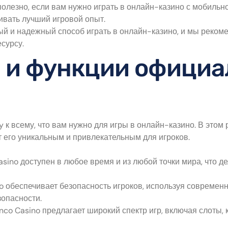
 полезно, если вам нужно играть в онлайн-казино с мобильн
ивать лучший игровой опыт.
ный и надежный способ играть в онлайн-казино, и мы реком
сурсу.
и функции официал
y к всему, что вам нужно для игры в онлайн-казино. В это
 его уникальным и привлекательным для игроков.
sino доступен в любое время и из любой точки мира, что д
o обеспечивает безопасность игроков, используя совреме
опасности.
o Casino предлагает широкий спектр игр, включая слоты, ка