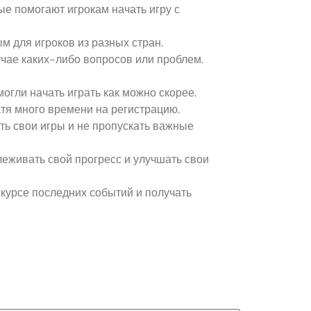
е помогают игрокам начать игру с
м для игроков из разных стран.
учае каких-либо вопросов или проблем.
огли начать играть как можно скорее.
атя много времени на регистрацию.
ть свои игры и не пропускать важные
леживать свой прогресс и улучшать свои
 курсе последних событий и получать