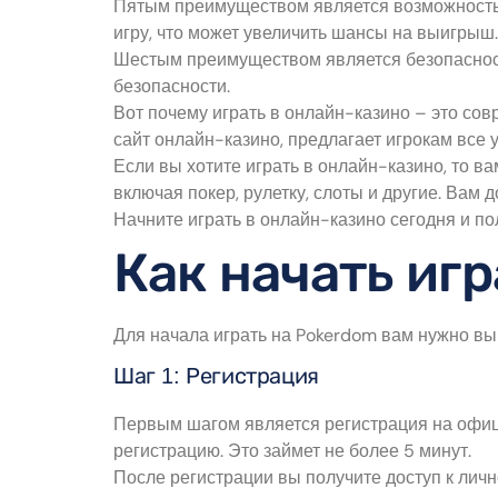
Пятым преимуществом является возможность 
игру, что может увеличить шансы на выигрыш.
Шестым преимуществом является безопасност
безопасности.
Вот почему играть в онлайн-казино – это с
сайт онлайн-казино, предлагает игрокам все 
Если вы хотите играть в онлайн-казино, то в
включая покер, рулетку, слоты и другие. Вам
Начните играть в онлайн-казино сегодня и п
Как начать игр
Для начала играть на Pokerdom вам нужно вы
Шаг 1: Регистрация
Первым шагом является регистрация на офиц
регистрацию. Это займет не более 5 минут.
После регистрации вы получите доступ к личн