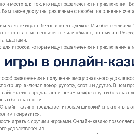
 но и место для тех, кто ищет развлечения и приключения. 
е. Вам также доступны различные способы пополнения счет
е вы можете играть безопасно и надежно. Мы обеспечиваем
спокоиться о мошенничестве или обмане, потому что Poker
тандартами.
для игроков, которые ищут развлечения и приключения в 
игры в онлайн-каз
способ развлечения и получения эмоционального удовлетв
пектр игр, включая покер, рулетку, слоты и другие. В чем 
айн-казино предлагает игрокам комфортную и безопасную 
ясь о безопасности.
нлайн-казино предлагает игрокам широкий спектр игр, вклю
рая им понравится.
ть играть с другими игроками. Онлайн-казино позволяет и
ого удовлетворения.