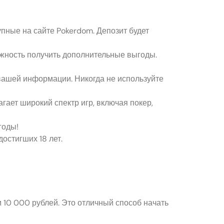
пные на сайте Pokerdom. Депозит будет
ожность получить дополнительные выгоды.
вашей информации. Никогда не используйте
гает широкий спектр игр, включая покер,
годы!
остигших 18 лет.
 10 000 рублей. Это отличный способ начать