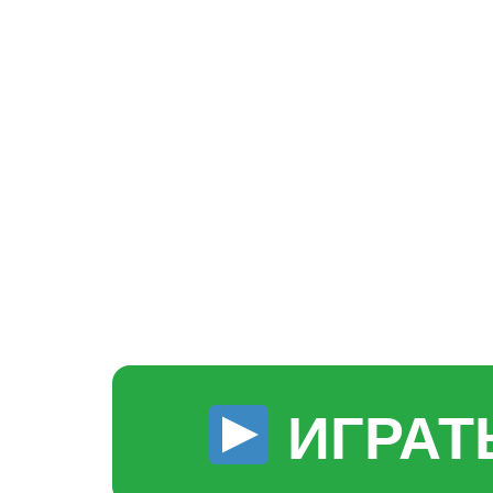
Pokerdom –
онлайн каз
Pokerdom –
онлайн каз
ИГРАТ