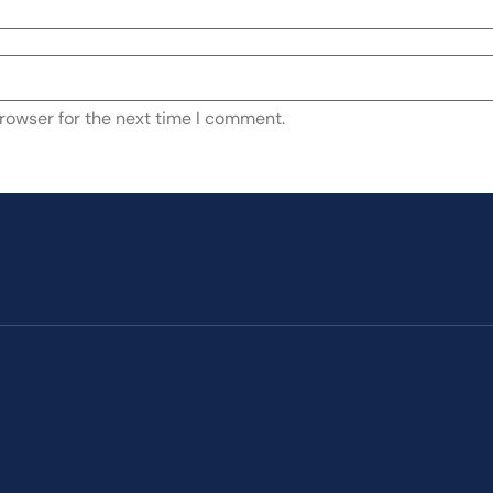
rowser for the next time I comment.