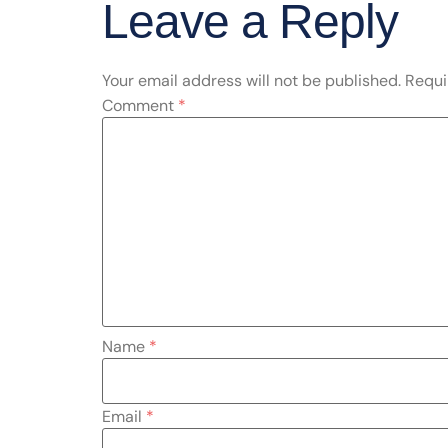
Leave a Reply
Your email address will not be published.
Requi
Comment
*
Name
*
Email
*