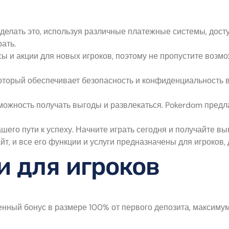
делать это, используя различные платежные системы, досту
рать.
ы и акции для новых игроков, поэтому не пропустите возм
который обеспечивает безопасность и конфиденциальность 
зможность получать выгоды и развлекаться. Pokerdom предла
шего пути к успеху. Начните играть сегодня и получайте вы
, и все его функции и услуги предназначены для игроков, д
и для игроков
нный бонус в размере 100% от первого депозита, максимум