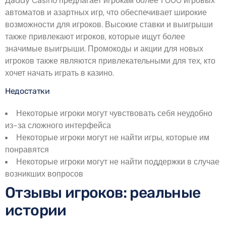
Дaddy Casino предлагает игрокам более 1 000 игровых
автоматов и азартных игр, что обеспечивает широкие
возможности для игроков. Высокие ставки и выигрыши
также привлекают игроков, которые ищут более
значимые выигрыши. Промокоды и акции для новых
игроков также являются привлекательными для тех, кто
хочет начать играть в казино.
Недостатки
Некоторые игроки могут чувствовать себя неудобно
из-за сложного интерфейса
Некоторые игроки могут не найти игры, которые им
понравятся
Некоторые игроки могут не найти поддержки в случае
возникших вопросов
Отзывы игроков: реальные
истории