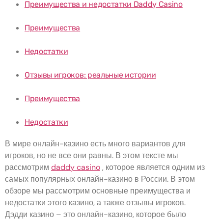
Преимущества и недостатки Daddy Casino
Преимущества
Недостатки
Отзывы игроков: реальные истории
Преимущества
Недостатки
В мире онлайн-казино есть много вариантов для
игроков, но не все они равны. В этом тексте мы
рассмотрим
daddy casino
, которое является одним из
самых популярных онлайн-казино в России. В этом
обзоре мы рассмотрим основные преимущества и
недостатки этого казино, а также отзывы игроков.
Дэдди казино – это онлайн-казино, которое было