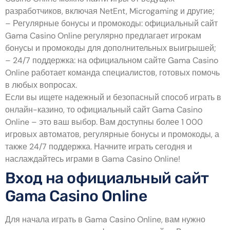
разработчиков, включая NetEnt, Microgaming и другие;
– Регулярные бонусы и промокоды: официальный сайт
Gama Casino Online регулярно предлагает игрокам
бонусы и промокоды для дополнительных выигрышей;
– 24/7 поддержка: на официальном сайте Gama Casino
Online работает команда специалистов, готовых помочь
в любых вопросах.
Если вы ищете надежный и безопасный способ играть в
онлайн-казино, то официальный сайт Gama Casino
Online – это ваш выбор. Вам доступны более 1 000
игровых автоматов, регулярные бонусы и промокоды, а
также 24/7 поддержка. Начните играть сегодня и
наслаждайтесь играми в Gama Casino Online!
Вход на официальный сайт
Gama Casino Online
Для начала играть в Gama Casino Online, вам нужно