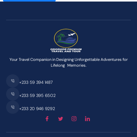
Your Travel Companion in Designing Unforgettable Adventures for
Lifelong Memories.
+233 59 394 1487
+233 59 395 6502
+233 20 946 9292