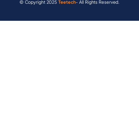
© Copyright 2025
Teetech
- All Rights Reserved.